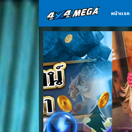
Skip
to
หน้าเเรก
content
4x4mega